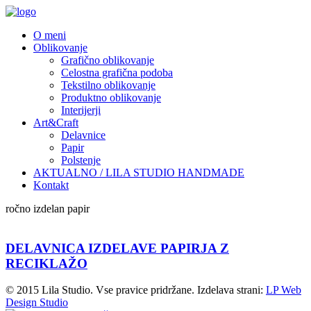
O meni
Oblikovanje
Grafično oblikovanje
Celostna grafična podoba
Tekstilno oblikovanje
Produktno oblikovanje
Interijerji
Art&Craft
Delavnice
Papir
Polstenje
AKTUALNO / LILA STUDIO HANDMADE
Kontakt
ročno izdelan papir
DELAVNICA IZDELAVE PAPIRJA Z
RECIKLAŽO
© 2015 Lila Studio. Vse pravice pridržane. Izdelava strani:
LP Web
Design Studio