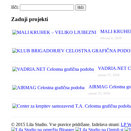
Išči:
Zadnji projekti
MALI KRUHEK
februar 6, 2018
VADRIA.NET Celo
januar 25, 2016
AIRMAG Celostna gra
januar 23, 2016
© 2015 Lila Studio. Vse pravice pridržane. Izdelava strani:
LP W