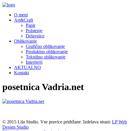
O meni
Art&Craft
Papir
Polstenje
Delavnice
Oblikovanje
Grafično oblikovanje
Produktno oblikovanje
Tekstilno oblikovanje
Interijerji
AKTUALNO
Kontakt
posetnica Vadria.net
© 2015 Lila Studio. Vse pravice pridržane. Izdelava strani:
LP Web
Design Studio