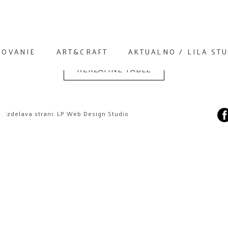
KOVANJE
ART&CRAFT
AKTUALNO / LILA ST
REKLAMNE TABLE
. Izdelava strani:
LP Web Design Studio