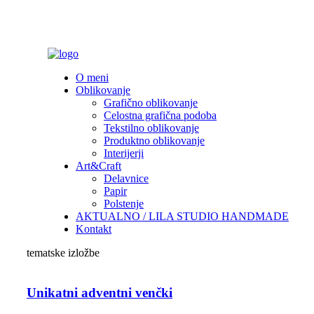
O meni
Oblikovanje
Grafično oblikovanje
Celostna grafična podoba
Tekstilno oblikovanje
Produktno oblikovanje
Interijerji
Art&Craft
Delavnice
Papir
Polstenje
AKTUALNO / LILA STUDIO HANDMADE
Kontakt
tematske izložbe
Unikatni adventni venčki